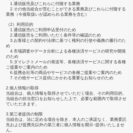
1.通信販売及びこれらに付随する業務
2.その他当組合が営むことができる業務及びこれらに付随する
業務（今後取扱いが認められる業務を含む）
（2）利用目的
1.通信販売のご利用申込受付のため
2.通信販売をご利用いただく条件等の確認のため
3.お客様との契約や法律に基づく権利の行使や義務の履行のた
め
4.市場調査やデータ分析による各種決済サービスの研究や開発
のため
5.ダイレクトメールの発送等、各種決済サービスに関する各種
ご提案やご案内のため
6.提携会社等の商品やサービスの各種ご提案やご案内のため
7.その他サービス提供にかかわる重要なお知らせのため
2.個人情報の取得
当組合は、個人情報を取得させていただく場合、その利用目的、
当組合の担当窓口をお知らせした上で、必要な範囲内で取得させ
ていただきます。
3.第三者提供の制限
当組合は、法に定める場合を除き、本人のご承諾なく、業務委託
先および提携先以外の第三者に個人情報を開示･提供いたしませ
ん。