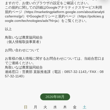
ますので、お使いのブラウザの設定をご確認ください。
この規約に関しての詳細はGoogleアナリティクスサービス利用
規約ページ（https://marketingplatform.google.com/about/analyti
cs/terms/jp/）やGoogleポリシーと規約ページ（https://policies.g
oogle.com/technologies/ads?hl=ja）をご覧ください。
以上
鳥取いなば農業協同組合
（個人情報取扱事業者）
お問い合わせについて
お客様の個人情報に関するお問合わせについては、当組合窓口ま
でご連絡ください。
鳥取いなば農業協同組合
連絡窓口：営農部 直販推進課（電話：0857-32-1143／FAX：08
57-32-1140）
2026年08月
日
月
火
水
木
金
土