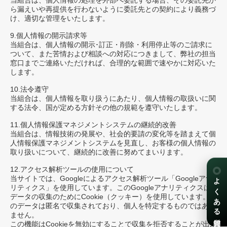
当組合は、個人情報の処理を外部へ委託する場合、その委託先か
ら漏えいや再提供を行わないように委託先との契約により義務づ
け、適切な管理をいたします。
9.個人情報の開示請求等
当組合は、個人情報の開示･訂正・削除・利用停止等のご請求に
ついて、また苦情および相談への対応につきまして、弊社の担当
窓口までご連絡いただければ、合理的な範囲で速やかに対応いた
します。
10.法令遵守
当組合は、個人情報を取り扱うにあたり、個人情報の取扱いに関
する法令、国が定める方針その他の規範を遵守いたします。
11.個人情報保護マネジメントシステムの継続的改善
当組合は、情報技術の発展や、社会的要請の変化等を踏まえて個
人情報保護マネジメントシステムを見直し、お客様の個人情報の
取り扱いについて、継続的に改善に努めてまいります。
12.アクセス解析ツールの使用について
よくある質問
当サイトでは、Googleによるアクセス解析ツール「Googleアナ
リティクス」を使用しています。このGoogleアナリティクスは
データの収集のためにCookie（クッキー）を使用しています。こ
のデータは匿名で収集されており、個人を特定するものではあり
ません。
この機能はCookieを無効にすることで収集を拒否することが出来