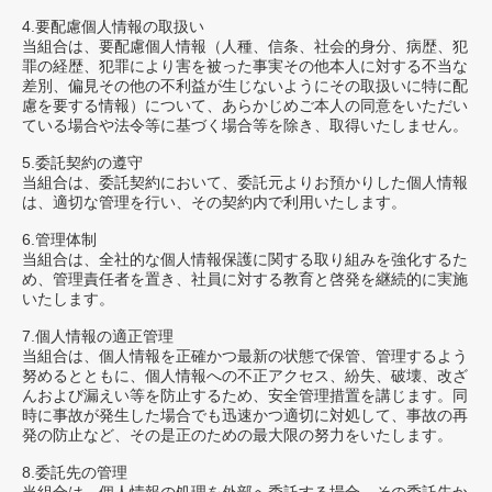
4.要配慮個人情報の取扱い
当組合は、要配慮個人情報（人種、信条、社会的身分、病歴、犯
罪の経歴、犯罪により害を被った事実その他本人に対する不当な
差別、偏見その他の不利益が生じないようにその取扱いに特に配
慮を要する情報）について、あらかじめご本人の同意をいただい
ている場合や法令等に基づく場合等を除き、取得いたしません。
5.委託契約の遵守
当組合は、委託契約において、委託元よりお預かりした個人情報
は、適切な管理を行い、その契約内で利用いたします。
6.管理体制
当組合は、全社的な個人情報保護に関する取り組みを強化するた
め、管理責任者を置き、社員に対する教育と啓発を継続的に実施
いたします。
7.個人情報の適正管理
当組合は、個人情報を正確かつ最新の状態で保管、管理するよう
努めるとともに、個人情報への不正アクセス、紛失、破壊、改ざ
んおよび漏えい等を防止するため、安全管理措置を講じます。同
時に事故が発生した場合でも迅速かつ適切に対処して、事故の再
発の防止など、その是正のための最大限の努力をいたします。
8.委託先の管理