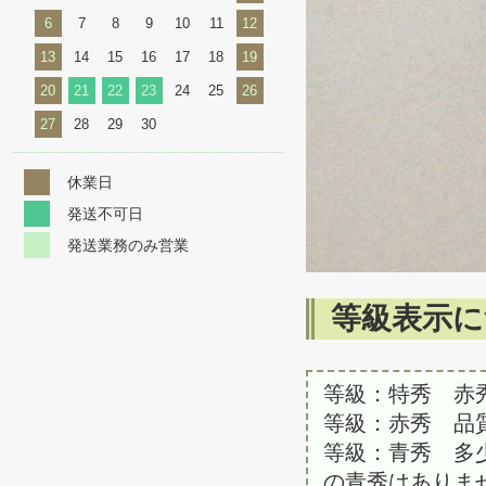
6
7
8
9
10
11
12
13
14
15
16
17
18
19
20
21
22
23
24
25
26
27
28
29
30
休業日
発送不可日
発送業務のみ営業
等級表示に
等級：特秀 赤
等級：赤秀 品
等級：青秀 多
の青秀はありま