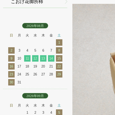
こおげ花御所柿
2026年08月
日
月
火
水
木
金
土
1
2
3
4
5
6
7
8
9
10
11
12
13
14
15
16
17
18
19
20
21
22
23
24
25
26
27
28
29
30
31
2026年09月
日
月
火
水
木
金
土
1
2
3
4
5