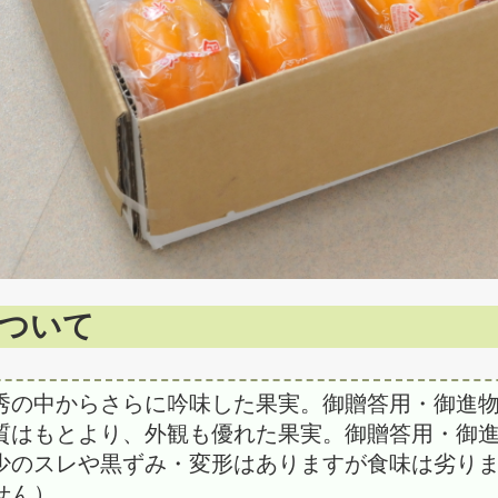
ついて
秀の中からさらに吟味した果実。御贈答用・御進
質はもとより、外観も優れた果実。御贈答用・御
少のスレや黒ずみ・変形はありますが食味は劣り
せん）