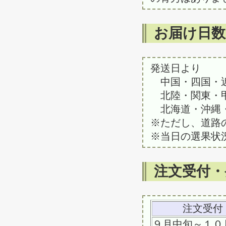
お届け日
発送日より
中国・四国・近
北陸・関東・甲
北海道・沖縄
※ただし、道路
※当日の選果状
注文受付・
注文受付
９月中旬～１０