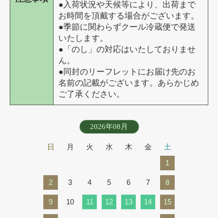
●入荷状況や天候等により、出荷まで
お時間を頂戴する場合がございます。
●季節に関わらずクール冷蔵便で発送
いたします。
●「のし」の対応はいたしておりませ
ん。
●同封のリーフレットにお届け先のお
名前の記載がございます。あらかじめ
ご了承ください。
2026年08月
日
月
火
水
木
金
土
1
2
3
4
5
6
7
8
9
10
11
12
13
14
15